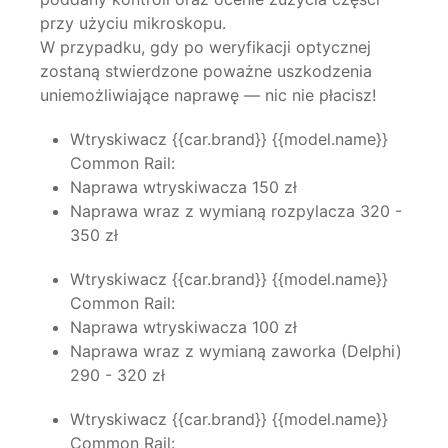
przy użyciu mikroskopu.
W przypadku, gdy po weryfikacji optycznej
zostaną stwierdzone poważne uszkodzenia
uniemożliwiające naprawę — nic nie płacisz!
Wtryskiwacz {{car.brand}} {{model.name}}
Common Rail:
BOSCH
Naprawa wtryskiwacza 150 zł
Naprawa wraz z wymianą rozpylacza 320 -
350 zł
Wtryskiwacz {{car.brand}} {{model.name}}
Common Rail:
DELPHI
Naprawa wtryskiwacza 100 zł
Naprawa wraz z wymianą zaworka (Delphi)
290 - 320 zł
Wtryskiwacz {{car.brand}} {{model.name}}
Common Rail:
DENSO