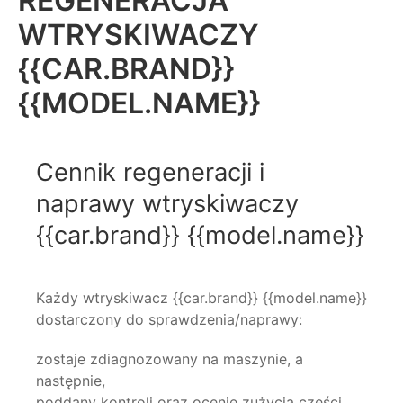
REGENERACJA
WTRYSKIWACZY
{{CAR.BRAND}}
{{MODEL.NAME}}
Cennik regeneracji i
naprawy wtryskiwaczy
{{car.brand}} {{model.name}}
Każdy wtryskiwacz {{car.brand}} {{model.name}}
dostarczony do sprawdzenia/naprawy:
zostaje zdiagnozowany na maszynie, a
następnie,
poddany kontroli oraz ocenie zużycia części