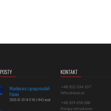
 POSTY
KONTAKT
+48 502-334-107
Współpraca z grupą mazda6
Wtryskiwacze
Polska
2020-07-20 14:17:45 | 1443 wizyt
+48 509 658 588
Pompy wtryskowe