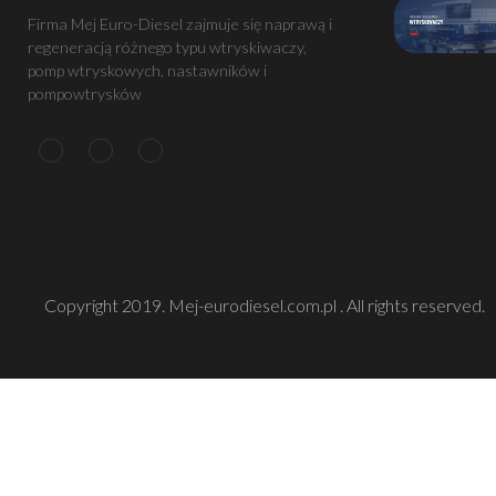
Firma Mej Euro-Diesel zajmuje się naprawą i
regeneracją różnego typu wtryskiwaczy,
pomp wtryskowych, nastawników i
pompowtrysków
Copyright 2019. Mej-eurodiesel.com.pl . All rights reserved.