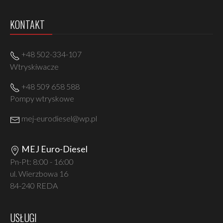
KONTAKT
+48 502-334-107
Wtryskiwacze
+48 509 658 588
Pompy wtryskowe
mej-eurodiesel@wp.pl
MEJ Euro-Diesel
Pn-Pt: 8:00 - 16:00
ul. Wierzbowa 16
84-240 REDA
USŁUGI