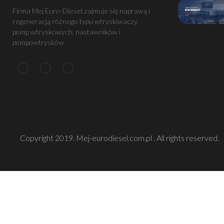
Firma Mej Euro-Diesel zajmuje się naprawą i
regeneracją różnego typu wtryskiwaczy,
pomp wtryskowych, nastawników i
pompowtrysków
Copyright 2019. Mej-eurodiesel.com.pl . All rights reserved.