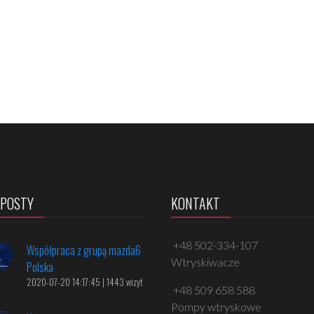
 POSTY
KONTAKT
+48 502-334-107
Współpraca z grupą mazda6
Wtryskiwacze
Polska
2020-07-20 14:17:45 | 1443 wizyt
+48 509 658 588
Pompy wtryskowe