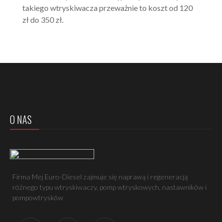
takiego wtryskiwacza przeważnie to
koszt
od 120
zł do 350 zł.
O NAS
Firma Mej Euro-Diesel zajmuje się naprawą i regeneracją
różnego typu wtryskiwaczy, pomp wtryskowych, nastawników i
pompowtrysków