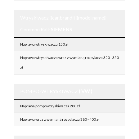
Wtryskiwacz {{car.brand}} {{model.name}}
Common Rail:
SIEMENS
Naprawa wtryskiwacza 150 zł
Naprawa wtryskiwacza wraz z wymianą rozpylacza 320 - 350
zł
POMPO-WTRYSKIWACZ
( VW )
Naprawa pompowtryskiwacza 200 zł
Naprawa wraz z wymianą rozpylacza 380 - 400 zł