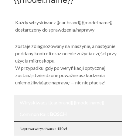
Każdy wtryskiwacz {{car.brand}} {{model.name}}
dostarczony do sprawdzenia/naprawy:
zostaje zdiagnozowany na maszynie, a następnie,
poddany kontroli oraz ocenie zużycia części przy
użyciu mikroskopu.
W przypadku, gdy po weryfikacji optycznej
zostaną stwierdzone poważne uszkodzenia
uniemożliwiające naprawę — nic nie płacisz!
Wtryskiwacz {{car.brand}} {{model.name}}
Common Rail:
BOSCH
Naprawa wtryskiwacza 150 zł