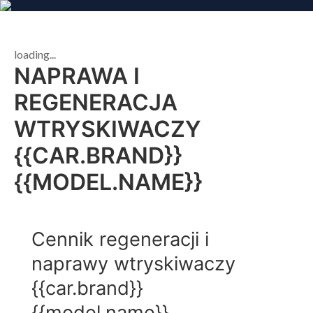
loading...
NAPRAWA I
REGENERACJA
WTRYSKIWACZY
{{CAR.BRAND}}
{{MODEL.NAME}}
Cennik regeneracji i
naprawy wtryskiwaczy
{{car.brand}}
{{model.name}}