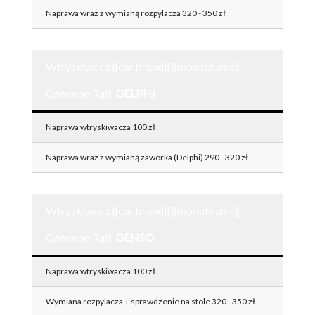
Naprawa wraz z wymianą rozpylacza 320 - 350 zł
Wtryskiwacz {{car.brand}} {{model.name}}
Common Rail:
DELPHI
Naprawa wtryskiwacza 100 zł
Naprawa wraz z wymianą zaworka (Delphi) 290 - 320 zł
Wtryskiwacz {{car.brand}} {{model.name}}
Common Rail:
DENSO
Naprawa wtryskiwacza 100 zł
Wymiana rozpylacza + sprawdzenie na stole 320 - 350 zł