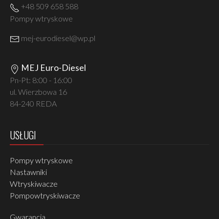
+48 509 658 588
Pompy wtryskowe
mej-eurodiesel@wp.pl
MEJ Euro-Diesel
Pn-Pt: 8:00 - 16:00
ul. Wierzbowa 16
84-240 REDA
USŁUGI
Pompy wtryskowe
Nastawniki
Wtryskiwacze
Pompowtryskiwacze
Gwarancja