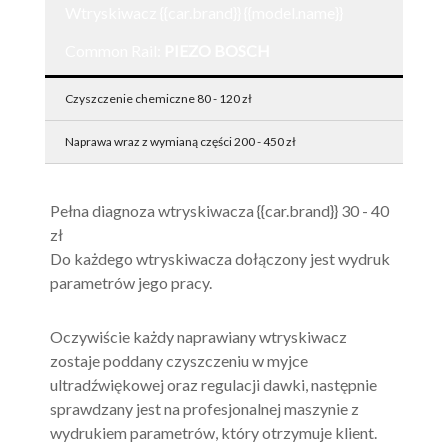
Wtryskiwacz {{car.brand}} {{model.name}}
Common Rail:
PIEZO BOSCH
Czyszczenie chemiczne 80 - 120 zł
Naprawa wraz z wymianą części 200 - 450 zł
Pełna diagnoza wtryskiwacza {{car.brand}} 30 - 40
zł
Do każdego wtryskiwacza dołączony jest wydruk
parametrów jego pracy.
Oczywiście każdy naprawiany wtryskiwacz
zostaje poddany czyszczeniu w myjce
ultradźwiękowej oraz regulacji dawki, następnie
sprawdzany jest na profesjonalnej maszynie z
wydrukiem parametrów, który otrzymuje klient.