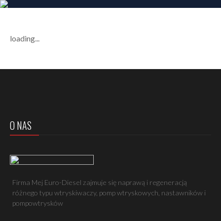
loading...
O NAS
Firma Mej Euro-Diesel zajmuje się naprawą i regeneracją
różnego typu wtryskiwaczy, pomp wtryskowych, nastawników i
pompowtrysków