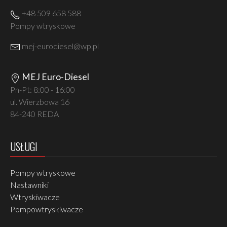
+48 509 658 588
Pompy wtryskowe
mej-eurodiesel@wp.pl
MEJ Euro-Diesel
Pn-Pt: 8:00 - 16:00
ul. Wierzbowa 16
84-240 REDA
USŁUGI
Pompy wtryskowe
Nastawniki
Wtryskiwacze
Pompowtryskiwacze