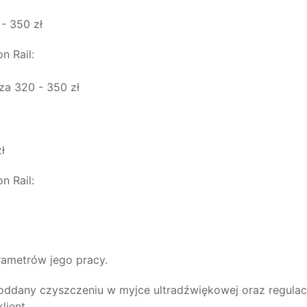
- 350 zł
n Rail:
SIEMENS
a 320 - 350 zł
ł
n Rail:
PIEZO BOSCH
ametrów jego pracy.
ddany czyszczeniu w myjce ultradźwiękowej oraz regulacji
lient.