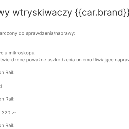
awy wtryskiwaczy {{car.brand}
tarczony do sprawdzenia/naprawy:
yciu mikroskopu.
stwierdzone poważne uszkodzenia uniemożliwiające naprawę
n Rail:
BOSCH
ł
n Rail:
DELPHI
 320 zł
n Rail:
DENSO