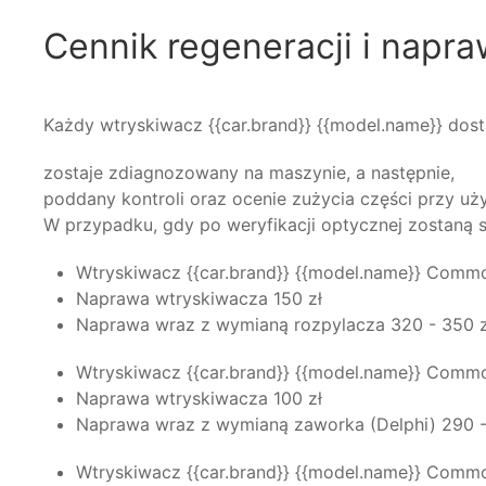
Cennik regeneracji i napr
Każdy wtryskiwacz {{car.brand}} {{model.name}} dos
zostaje zdiagnozowany na maszynie, a następnie,
poddany kontroli oraz ocenie zużycia części przy uż
W przypadku, gdy po weryfikacji optycznej zostaną 
Wtryskiwacz {{car.brand}} {{model.name}} Commo
Naprawa wtryskiwacza 150 zł
Naprawa wraz z wymianą rozpylacza 320 - 350 z
Wtryskiwacz {{car.brand}} {{model.name}} Commo
Naprawa wtryskiwacza 100 zł
Naprawa wraz z wymianą zaworka (Delphi) 290 -
Wtryskiwacz {{car.brand}} {{model.name}} Commo