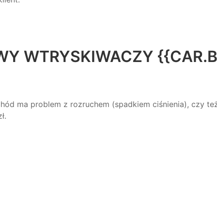
WY WTRYSKIWACZY {{CAR.B
hód ma problem z rozruchem (spadkiem ciśnienia), czy też
ł.