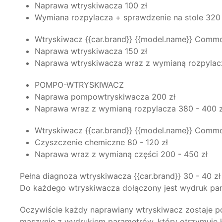
Naprawa wtryskiwacza 100 zł
Wymiana rozpylacza + sprawdzenie na stole 320 
Wtryskiwacz {{car.brand}} {{model.name}} Commo
Naprawa wtryskiwacza 150 zł
Naprawa wtryskiwacza wraz z wymianą rozpylacz
POMPO-WTRYSKIWACZ
( VW )
Naprawa pompowtryskiwacza 200 zł
Naprawa wraz z wymianą rozpylacza 380 - 400 z
Wtryskiwacz {{car.brand}} {{model.name}} Commo
Czyszczenie chemiczne 80 - 120 zł
Naprawa wraz z wymianą części 200 - 450 zł
Pełna diagnoza wtryskiwacza {{car.brand}} 30 - 40 zł
Do każdego wtryskiwacza dołączony jest wydruk par
Oczywiście każdy naprawiany wtryskiwacz zostaje po
maszynie z wydrukiem parametrów, który otrzymuje k