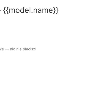
} {{model.name}}
 — nic nie płacisz!