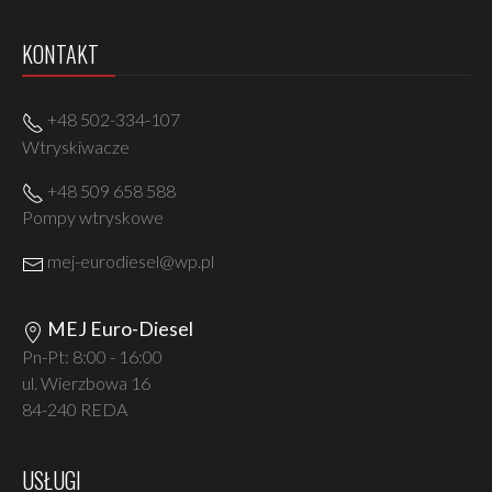
KONTAKT
+48 502-334-107
Wtryskiwacze
+48 509 658 588
Pompy wtryskowe
mej-eurodiesel@wp.pl
MEJ Euro-Diesel
Pn-Pt: 8:00 - 16:00
ul. Wierzbowa 16
84-240 REDA
USŁUGI