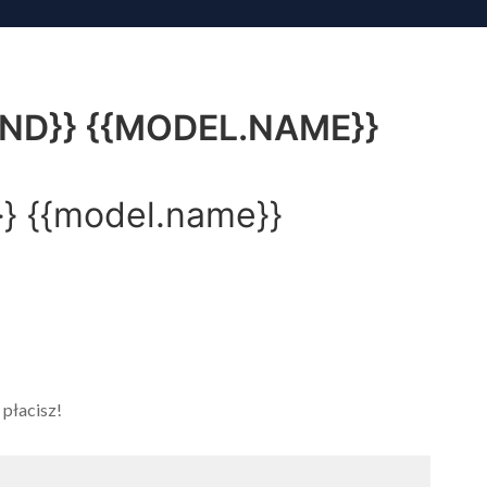
S
OFERTA
CENNIK
GALERIA
KONTAKT
D}} {{MODEL.NAME}}
}} {{model.name}}
płacisz!