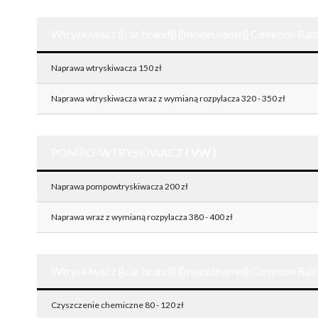
Wtryskiwacz {{car.brand}} {{model.name}} Common Rail
Naprawa wtryskiwacza 150 zł
Naprawa wtryskiwacza wraz z wymianą rozpylacza 320 - 350 zł
POMPO-WTRYSKIWACZ
( VW )
Naprawa pompowtryskiwacza 200 zł
Naprawa wraz z wymianą rozpylacza 380 - 400 zł
Wtryskiwacz {{car.brand}} {{model.name}} Common Rail
Czyszczenie chemiczne 80 - 120 zł