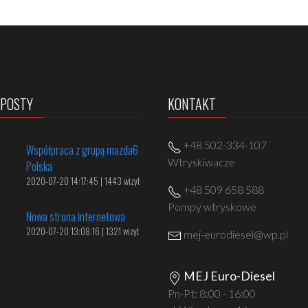
 POSTY
KONTAKT
+48 502-334-107
Współpraca z grupą mazda6
Wtryskiwacze
Polska
2020-07-20 14:17:45 | 1443 wizyt
+48 509 658 588
Pompy wtryskowe
Nowa strona internetowa
2020-07-20 13:08:16 | 1321 wizyt
mej-eurodiesel@wp.pl
MEJ Euro-Diesel
Pn-Pt: 8:00 - 16:00