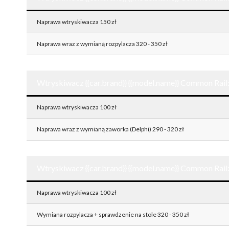
Naprawa wtryskiwacza 150 zł
Naprawa wraz z wymianą rozpylacza 320 - 350 zł
Wtryskiwacz {{car.brand}} {{model.name}} Common Rail
Naprawa wtryskiwacza 100 zł
Naprawa wraz z wymianą zaworka (Delphi) 290 - 320 zł
Wtryskiwacz {{car.brand}} {{model.name}} Common Rail
Naprawa wtryskiwacza 100 zł
Wymiana rozpylacza + sprawdzenie na stole 320 - 350 zł