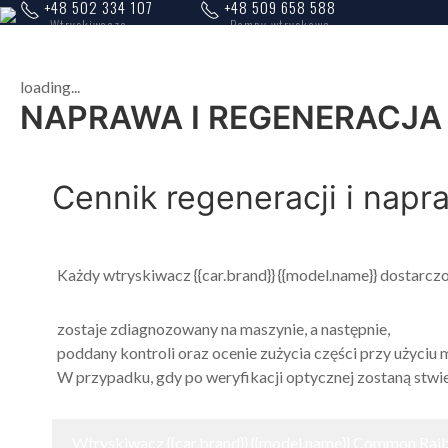
+48 502 334 107
+48 509 658 588
Wtryskiwacze
Pompy wtryskowe
loading...
NAPRAWA I REGENERACJA 
Cennik regeneracji i napr
Każdy wtryskiwacz {{car.brand}} {{model.name}} dostarc
zostaje zdiagnozowany na maszynie, a następnie,
poddany kontroli oraz ocenie zużycia części przy użyciu
W przypadku, gdy po weryfikacji optycznej zostaną stwi
Wtryskiwacz {{car.brand}} {{model.name}} Common Rail