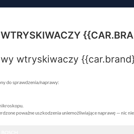
O NA
WTRYSKIWACZY {{CAR.BRAN
awy wtryskiwaczy {{car.brand
zony do sprawdzenia/naprawy:
 mikroskopu.
erdzone poważne uszkodzenia uniemożliwiające naprawę — nic nie 
:
BOSCH