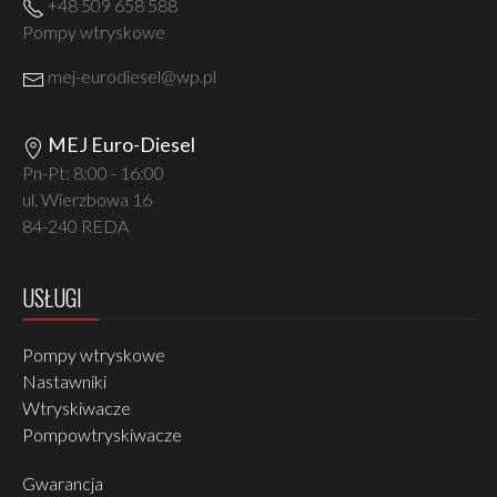
+48 509 658 588
Pompy wtryskowe
mej-eurodiesel@wp.pl
MEJ Euro-Diesel
Pn-Pt: 8:00 - 16:00
ul. Wierzbowa 16
84-240 REDA
USŁUGI
Pompy wtryskowe
Nastawniki
Wtryskiwacze
Pompowtryskiwacze
Gwarancja