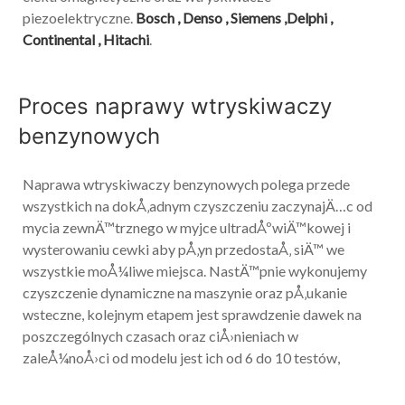
piezoelektryczne.
Bosch , Denso , Siemens ,Delphi ,
Continental , Hitachi
.
Proces naprawy wtryskiwaczy
benzynowych
Naprawa wtryskiwaczy benzynowych polega przede
wszystkich na dokÅ‚adnym czyszczeniu zaczynajÄ…c od
mycia zewnÄ™trznego w myjce ultradÅºwiÄ™kowej i
wysterowaniu cewki aby pÅ‚yn przedostaÅ‚ siÄ™ we
wszystkie moÅ¼liwe miejsca. NastÄ™pnie wykonujemy
czyszczenie dynamiczne na maszynie oraz pÅ‚ukanie
wsteczne, kolejnym etapem jest sprawdzenie dawek na
poszczególnych czasach oraz ciÅ›nieniach w
zaleÅ¼noÅ›ci od modelu jest ich od 6 do 10 testów,