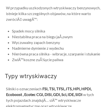
W przypadku uszkodzonych wtryskiwaczy benzynowych,
istnieje kilka szczególnych objawów, na które warto
zwróciÄ‡ uwagÄ™:
Spadek mocy silnika
Niestabilna praca na biegu jaÅ‚owym
Wyczuwalny zapach benzyny
Nadmierne dymienie z wydechu
Nierówna praca silnika - wibracje, szarpanie i stukanie
ZwiÄ™koszne zuÅ¼ycie paliwa
Typy wtryskiwaczy
Silniki o oznaczeniach
FSI, TSI, TFSI, JTS, HPI, HPDI,
Ecoboost , Ecotec CGI, DISI, GDI, Sci, IDE, SIDI
w tych
tych pojazdach znajdujÄ… siÄ™ wtryskiwacze
elektromagnetyczne oraz wtryskiwacze