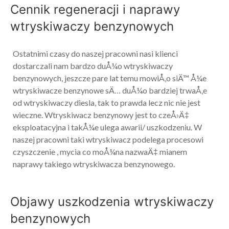
Cennik regeneracji i naprawy
wtryskiwaczy benzynowych
Ostatnimi czasy do naszej pracowni nasi klienci
dostarczali nam bardzo duÅ¼o wtryskiwaczy
benzynowych, jeszcze pare lat temu mowiÅ‚o siÄ™ Å¼e
wtryskiwacze benzynowe sÄ… duÅ¼o bardziej trwaÅ‚e
od wtryskiwaczy diesla, tak to prawda lecz nic nie jest
wieczne. Wtryskiwacz benzynowy jest to czeÅ›Ä‡
eksploatacyjna i takÅ¼e ulega awarii/ uszkodzeniu. W
naszej pracowni taki wtryskiwacz podelega procesowi
czyszczenie , mycia co moÅ¼na nazwaÄ‡ mianem
naprawy takiego wtryskiwacza benzynowego.
Objawy uszkodzenia wtryskiwaczy
benzynowych